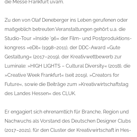
die Mes­se Frank­furt uvam.
Zu den von Olaf Deneber­ger ins Leben geru­fe­nen oder
maß­geb­lich betreu­ten Ver­an­stal­tun­gen gehört u.a. die
Stu­dio-Tour »Insi­de ’96« der Film- und Post­pro­duk­ti­ons­
kon­gress »eDit« (1998–2011), der DDC-Award »Gute
Gestal­tung« (2017–2019), der Krea­tiv­wett­be­werb zur
Lumi­na­le: »HIGH LIGHTS – Cul­tu­ral Diver­si­ty« (2018), die
»Crea­ti­ve Week Frank­furt« (seit 2019), »Crea­tors for
Future«, sowie die Bei­trä­ge zum »Krea­tiv­wirt­schafts­tag
des Lan­des Hes­sen« des CLUK.
Er enga­giert sich ehren­amt­lich für Bran­che, Regi­on und
Nach­wuchs als Vor­stand des Deut­schen Desi­gner Clubs
(2017–2021), für den Clus­ter der Krea­tiv­wirt­schaft in Hes­