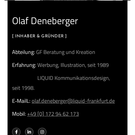
Olaf Deneber­ger
[ INHA­BER & GRÜNDER ]
Abtei­lung:
GF Bera­tung und Kreation
Erfah­rung:
Wer­bung, Illus­tra­ti­on, seit 1989
LIQUID Kom­mu­ni­ka­ti­ons­de­sign,
seit 1998.
E‑MailL:
olaf.deneberger@liquid-frankfurt.de
Mobil:
+49 [0] 172 94 62 173