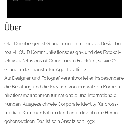
Über
Olaf Deneber­ger ist Grün­der und Inha­ber des Design­bü­
ros »LIQUID Kom­mu­ni­ka­ti­ons­de­sign« und des Foto­kol­
lek­tivs »Delu­si­ons of Gran­deur« in Frank­furt, sowie Co-
Grün­der der Frank­fur­ter Agenturallianz.
Als Desi­gner und Foto­graf ver­ant­wor­tet er ins­be­son­de­re
die Bera­tung und die Krea­ti­on von inno­va­ti­ven Kom­mu­
ni­ka­ti­ons­maß­nah­men für natio­na­le und inter­na­tio­na­le
Kun­den. Aus­ge­zeich­ne­te Cor­po­ra­te Iden­ti­ty für cross­
me­dia­le Kom­mu­ni­ka­ti­on durch inter­dis­zi­pli­nä­re Her­an­
ge­hens­wei­sen: Das ist sein Ansatz seit 1998.