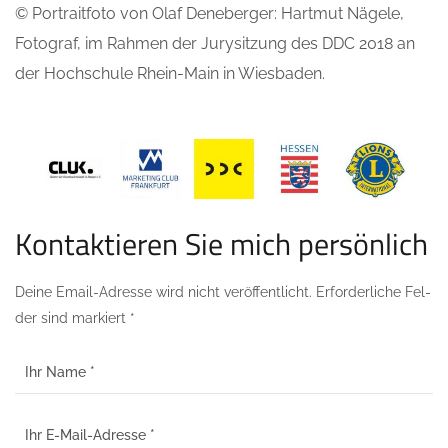
© Por­trait­fo­to von Olaf Deneber­ger: Hart­mut Näge­le,
Foto­graf, im Rah­men der Jury­sit­zung des DDC 2018 an
der Hoch­schu­le Rhein-Main in Wiesbaden.
Kon­tak­tie­ren Sie mich persönlich
Dei­ne Email-Adres­se wird nicht ver­öf­fent­licht. Erfor­der­li­che Fel­
der sind markiert *