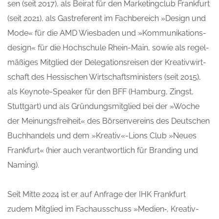
sen (seit 2017), als Bei­rat für den Mar­ke­ting­club Frank­furt
(seit 2021), als Gast­re­fe­rent im Fach­be­reich »Design und
Mode« für die AMD Wies­ba­den und »Kom­mu­ni­ka­ti­ons­
de­sign« für die Hoch­schu­le Rhein-Main, sowie als regel­
mä­ßi­ges Mit­glied der Dele­ga­ti­ons­rei­sen der Krea­tiv­wirt­
schaft des Hes­si­schen Wirt­schafts­mi­nis­ters (seit 2015),
als Key­note-Spea­k­er für den BFF (Ham­burg, Zingst,
Stutt­gart) und als Grün­dungs­mit­glied bei der »Woche
der Mei­nungs­frei­heit« des Bör­sen­ver­eins des Deut­schen
Buch­han­dels und dem »Kreativ«-Lions Club »Neu­es
Frank­furt« (hier auch ver­ant­wort­lich für Bran­ding und
Naming).
Seit Mit­te 2024 ist er auf Anfra­ge der IHK Frank­furt
zudem Mit­glied im Fach­aus­schuss »Medien‑, Krea­tiv-