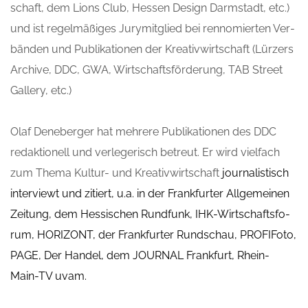
schaft, dem Lions Club, Hes­sen Design Darm­stadt, etc.)
und ist regel­mä­ßi­ges Jury­mit­glied bei ren­no­mier­ten Ver­
bän­den und Publi­ka­tio­nen der Krea­tiv­wirt­schaft (Lür­zers
Archi­ve, DDC, GWA, Wirt­schafts­för­de­rung, TAB Street
Gal­lery, etc.)
Olaf Deneber­ger hat meh­re­re Publi­ka­tio­nen des DDC
redak­tio­nell und ver­le­ge­risch betreut. Er wird viel­fach
zum The­ma Kul­tur- und Krea­tiv­wirt­schaft
jour­na­lis­tisch
inter­viewt und zitiert, u.a. in der Frank­fur­ter All­ge­mei­nen
Zei­tung, dem Hes­si­schen Rund­funk, IHK-Wirt­schafts­fo­
rum, HORI­ZONT, der Frank­fur­ter Rund­schau, PRO­FI­Fo­to,
PAGE, Der Han­del, dem JOUR­NAL Frank­furt, Rhein-
Main-TV uvam.