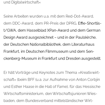
und Digitalwirtschaft«
Sei­ne Arbei­ten wur­den u.a. mit dem Red-Dot-Award,
dem DDC-Award, dem PR-Preis der DPRG,
Effie-Short­lis­
t/G­WA, dem Has­sel­blad XPan-Award und dem Ger­man
Design Award aus­ge­zeich­net – und in der Pauls­kir­che,
der Deut­schen Natio­nal­bi­blio­thek, dem Lite­ra­tur­haus
Frank­furt, im Deut­schen Film­mu­se­um und dem Sen­
cken­berg-Muse­um in Frank­furt und Dres­den ausgestellt.
Er hält Vor­trä­ge und Key­notes zum The­ma »Krea­tiv­wirt­
schaft« (beim BFF (u.a. zur Auf­nah­me von Anton Corb­jin
und Esther Haa­se in die Hall of Fame), für das Hes­si­sche
Wirt­schafts­mi­nis­te­ri­um, den Wirt­schafts­ju­nio­ren Wies­
ba­den, dem Bun­des­ver­band mit­tel­stän­di­scher Wirt­