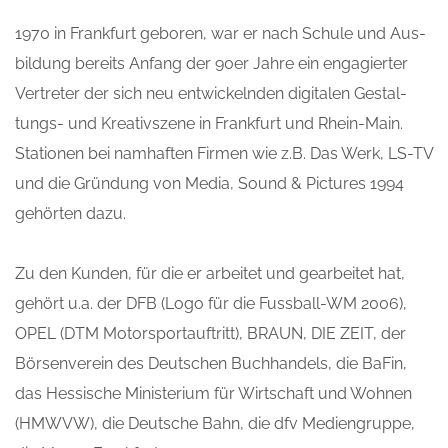
1970 in Frank­furt gebo­ren, war er nach Schu­le und Aus­
bil­dung bereits Anfang der 90er Jah­re ein enga­gier­ter
Ver­tre­ter der sich neu ent­wi­ckeln­den digi­ta­len Gestal­
tungs- und Krea­tiv­sze­ne in Frank­furt und Rhein-Main.
Sta­tio­nen bei nam­haf­ten Fir­men wie z.B. Das Werk, LS-TV
und die Grün­dung von Media, Sound & Pic­tures 1994
gehör­ten dazu.
Zu den Kun­den, für die er arbei­tet und gear­bei­tet hat,
gehört u.a. der DFB (Logo für die Fuss­ball-WM 2006),
OPEL (DTM Motor­sport­auf­tritt), BRAUN, DIE ZEIT, der
Bör­sen­ver­ein des Deut­schen Buch­han­dels, die BaFin,
das Hes­si­sche Minis­te­ri­um für Wirt­schaft und Woh­nen
(HMWVW), die Deut­sche Bahn, die dfv Medi­en­grup­pe,