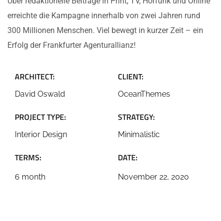
Über redak­tio­nel­le Bei­trä­ge in Print, TV, Hör­funk und Online
erreich­te die Kam­pa­gne inner­halb von zwei Jah­ren rund
300 Mil­lio­nen Men­schen. Viel bewegt in kur­zer Zeit – ein
Erfolg der Frank­fur­ter Agen­tur­al­li­anz!
ARCHI­TECT:
CLI­ENT:
David Oswald
Oce­an­The­mes
PRO­JECT TYPE:
STRA­TEGY:
Inte­ri­or Design
Mini­ma­li­stic
TERMS:
DATE:
6 month
Novem­ber 22, 2020