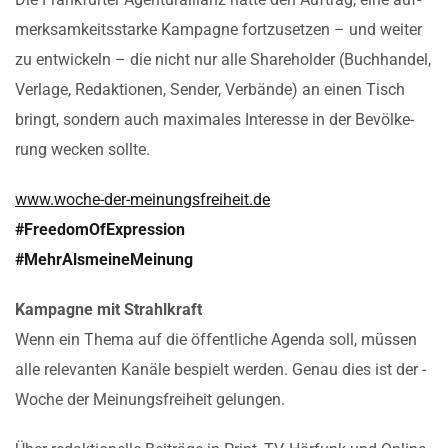
merk­sam­keits­star­ke Kam­pa­gne fort­zu­set­zen – und wei­ter
zu ent­wi­ckeln – die nicht nur alle Share­hol­der (Buch­han­del,
Ver­la­ge, Redak­tio­nen, Sen­der, Ver­bän­de) an einen Tisch
bringt, son­dern auch maxi­ma­les Inter­es­se in der Bevöl­ke­
rung wecken sollte.
www.woche-der-meinungsfreiheit.de
#Free­do­mOf­Ex­pres­si­on
#Mehr­Als­mei­ne­Mei­nung
Kam­pa­gne mit Strahl­kraft
Wenn ein The­ma auf die öffent­li­che Agen­da soll, müs­sen
alle rele­van­ten Kanä­le bespielt wer­den. Genau dies ist der ­
Woche der Mei­nungs­frei­heit gelungen.