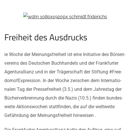
Frei­heit des Ausdrucks
ie Woche der Mei­nungs­frei­heit ist eine Initia­ti­ve des Bör­sen­
ver­eins des Deut­schen Buch­han­dels und der Frank­fur­ter
Agen­tur­al­li­anz und in der Trä­ger­schaft der Stif­tung #Free­
do­mof­Ex­pres­si­on. In der Woche zwi­schen dem Inter­na­tio­
na­len Tag der Pres­se­frei­heit (3.5.) und dem Jah­res­tag der
Bücher­ver­bren­nung durch die Nazis (10.5.) fin­den bun­des­
wei­te Akti­ons­wo­chen statt­fin­den, die auf die welt­wei­te
Gefähr­dung der Mei­nungs­frei­heit hinweisen .
Die Frank­fur­ter Agen­tur­al­li­anz hat­te den Auf­trag, eine auf­