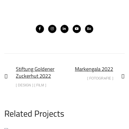
Stif­tung Gol­de­ner
Mar­ken­ga­la 2022
Zucker­hut 2022
[ FOTOGRAFIE ]
[ DESIGN ] [ FILM ]
Related Projects
kyo­na­group – Businessportraits