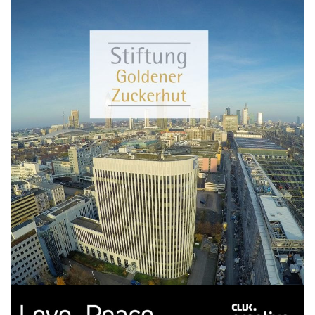
Stif­tung Gol­de­ner Zucker­hut 2023
FILM
FOTOGRAFIE