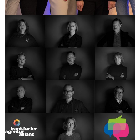
Woche der Mei­nungs­frei­heit 2024
DESIGN
FAA
FILM
FOTOGRAFIE