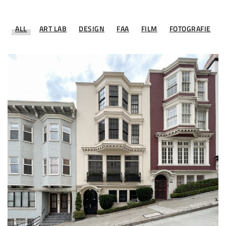
ALL
ART LAB
DESIGN
FAA
FILM
FOTOGRAFIE
Stran­ge objects of supply
ART LAB