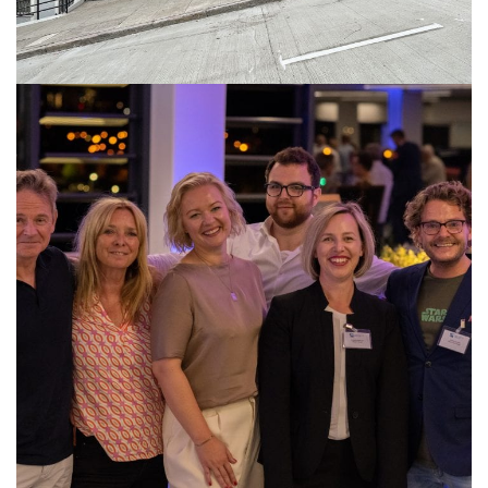
Vor­stand­s­por­traits Mar­ke­ting­club
Frankfurt
FOTOGRAFIE